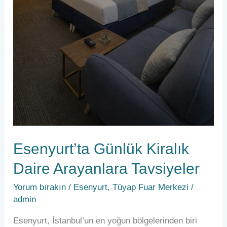
Esenyurt’ta Günlük Kiralık
Daire Arayanlara Tavsiyeler
Yorum bırakın
/
Esenyurt
,
Tüyap Fuar Merkezi
/
admin
Esenyurt, İstanbul’un en yoğun bölgelerinden biri