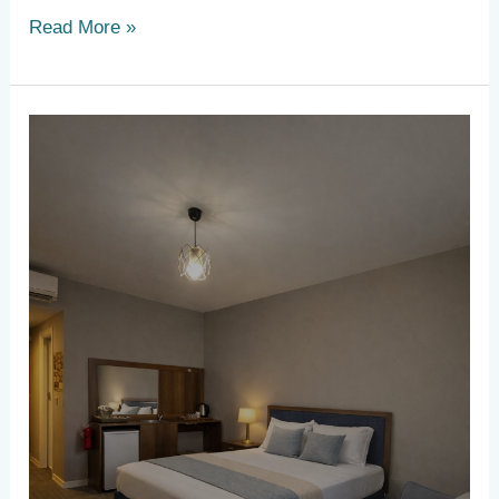
Read More »
Esenyurt’ta
Günlük
Kiralık
Daire
Arayanlara
Tavsiyeler