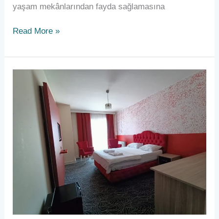
yaşam mekânlarından fayda sağlamasına
Read More »
Esenyurt
Günlük
Kiralık
Ev:
Rahatlığı
ve
Konforu
Bir
Arada
Sunan
Seçenek